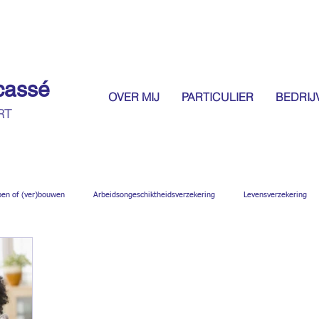
cassé
OVER MIJ
PARTICULIER
BEDRIJ
RT
pen of (ver)bouwen
Arbeidsongeschiktheidsverzekering
Levensverzekering
sioen
Actie van de maand
Studieverzekering
Cooperatieve vereniging
zekering voor bouwwer
Algemeen
Actie van de maand
Investering