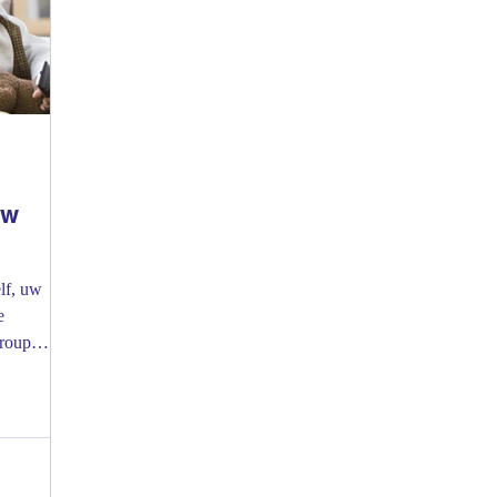
uw
lf, uw
e