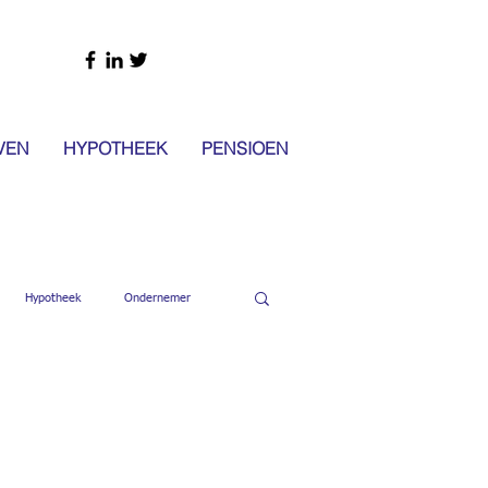
VEN
HYPOTHEEK
PENSIOEN
Hypotheek
Ondernemer
en
Brandverzekering
Inboedelverzekering