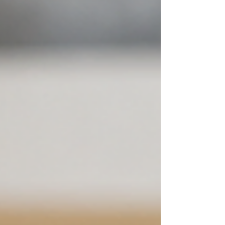
Deze verzekeringen beschermen niet alleen de
woning, maar bieden ook financiële zekerheid
voor u en uw gezin. Verzekeringen die vaak
onderdeel uitmaken van een hypotheek
Overlijdensrisicoverzekering Biedt financiële
zekerheid voor uw nabestaanden, zodat de
hypotheeklasten bij overlijden (gedeelteli