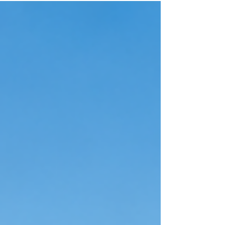
voor langere tijd aan een particuliere huurder of
expat: een onverwachte gebeurtenis kan grote
financiële gevolgen hebben. Brand, storm,
waterschade of een andere calamiteit kan ertoe
leiden dat uw woning tijdelijk niet meer verhuurd
kan worden.