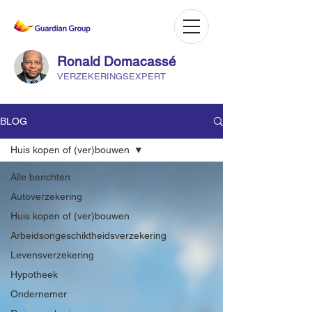
Ronald Domacassé
VERZEKERINGSEXPERT
BLOG
Huis kopen of (ver)bouwen
Alle berichten
Autoverzekering
Huis kopen of (ver)bouwen
Arbeidsongeschiktheidsverzekering
Levensverzekering
Hypotheek
Ondernemer