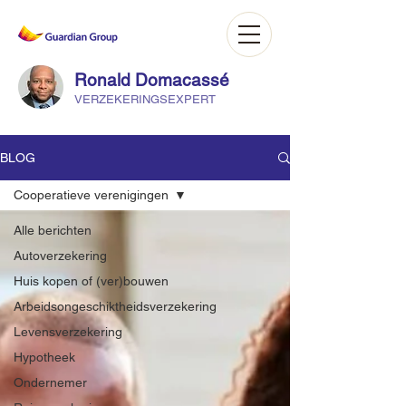
Ronald Domacassé
VERZEKERINGSEXPERT
BLOG
Cooperatieve verenigingen
Alle berichten
Autoverzekering
Huis kopen of (ver)bouwen
Arbeidsongeschiktheidsverzekering
Levensverzekering
Hypotheek
Ondernemer