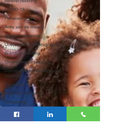
Reisverzekering
COVID-19
Pensioen
Actie van de maand
Studieverzekering
Cooperatieve verenigingen
Brandverzekering
Ongevallenverzekering
Constructieverzekering voor
bouwwer
Algemeen
Actie van de maand
Investering
Inboedelverzekering
Aansprakelijkheid